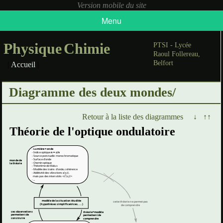
Menu
Physique
Chimie
PTSI - Lycée
Raoul Follereau,
Belfort
|
Accueil
|
Diagramme des deux mondes/
Retour à la liste des diagrammes
↓
↑↑
Théorie de l'optique ondulatoire